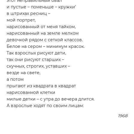
этот неправильный овал
и пустые – поменьше – кружки'
в штрихах ресниц –
мой портрет,
нарисованный от меня тайком,
нарисованный на земле мелком
девочкой рядом с сеткой классов.
Белое на сером – минимум красок.
Так взрослых рисуют дети,
так они рисуют старших –
скучных, строгих, уставших –
везде на свете,
а потом
прыгают из квадрата в квадрат
нарисованной клетки
милые детки – с утра до вечера длится.
А взрослые ходят по своим лицам:
1968