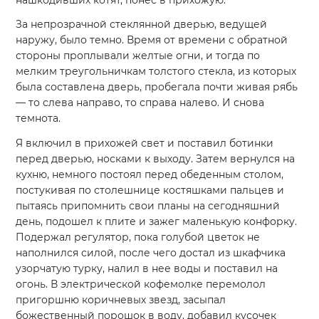
За непрозрачной стеклянной дверью, ведущей
наружу, было темно. Время от времени с обратной
стороны проплывали желтые огни, и тогда по
мелким треугольничкам толстого стекла, из которых
была составлена дверь, пробегала почти живая рябь
— то слева направо, то справа налево. И снова
темнота.
Я включил в прихожей свет и поставил ботинки
перед дверью, носками к выходу. Затем вернулся на
кухню, немного постоял перед обеденным столом,
постукивая по столешнице костяшками пальцев и
пытаясь припомнить свои планы на сегодняшний
день, подошел к плите и зажег маленькую конфорку.
Подержал регулятор, пока голубой цветок не
наполнился силой, после чего достал из шкафчика
узорчатую турку, налил в нее воды и поставил на
огонь. В электрической кофемолке перемолол
пригоршню коричневых звезд, засыпал
божественный порошок в воду, добавил кусочек