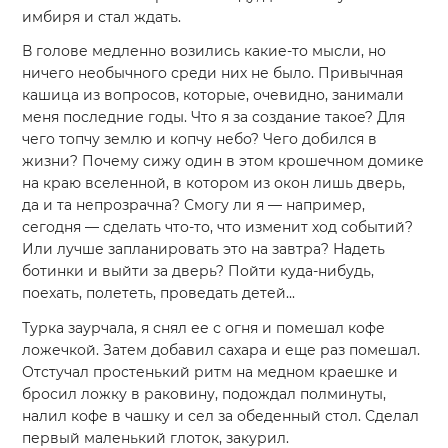
имбиря и стал ждать.
В голове медленно возились какие-то мысли, но
ничего необычного среди них не было. Привычная
кашица из вопросов, которые, очевидно, занимали
меня последние годы. Что я за создание такое? Для
чего топчу землю и копчу небо? Чего добился в
жизни? Почему сижу один в этом крошечном домике
на краю вселенной, в котором из окон лишь дверь,
да и та непрозрачна? Смогу ли я — например,
сегодня — сделать что-то, что изменит ход событий?
Или лучше запланировать это на завтра? Надеть
ботинки и выйти за дверь? Пойти куда-нибудь,
поехать, полететь, проведать детей...
Турка заурчала, я снял ее с огня и помешал кофе
ложечкой. Затем добавил сахара и еще раз помешал.
Отстучал простенький ритм на медном краешке и
бросил ложку в раковину, подождал полминуты,
налил кофе в чашку и сел за обеденный стол. Сделал
первый маленький глоток, закурил.