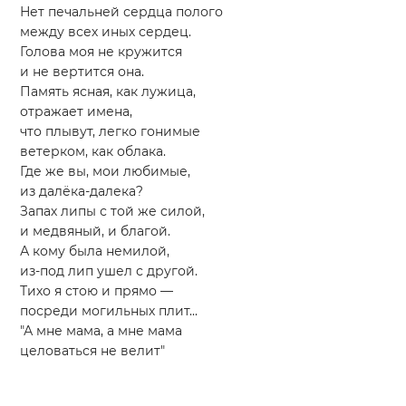
Нет печальней сердца полого
между всех иных сердец.
Голова моя не кружится
и не вертится она.
Память ясная, как лужица,
отражает имена,
что плывут, легко гонимые
ветерком, как облака.
Где же вы, мои любимые,
из далёка-далека?
Запах липы с той же силой,
и медвяный, и благой.
А кому была немилой,
из-под лип ушел с другой.
Тихо я стою и прямо —
посреди могильных плит...
"А мне мама, а мне мама
целоваться не велит"