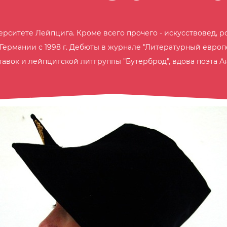
рситете Лейпцига. Кроме всего прочего - искусствовед, р
Германии с 1998 г. Дебюты в журнале "Литературный европе
тавок и лейпцигской литгруппы "Бутерброд", вдова поэта А