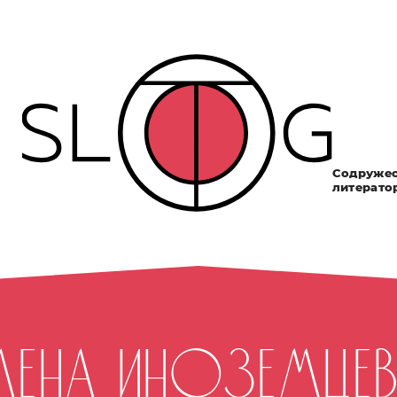
Содружес
литерато
лена Иноземце