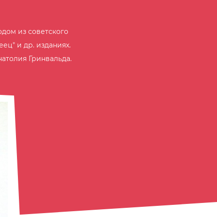
одом из советского
ец" и др. изданиях.
натолия Гринвальда.