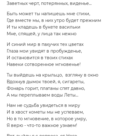
Заветных черт, потерянных, виденье...
Быть может ты напишешь мне стихи,
Где вместе мы, в них утро будет прежним
И ты кладешь в букете васильки
Мне, спящей, у лица так нежно
И синий мир в пахучих тех цветах
Глаза мои увидят в пробужденье,
И остановится в твоих стихах
Навеки сотворенное мгновенье!
Ты выйдешь на крыльцо, взгляну в окно
Вдохнув дымок твоей, я, сигареты,
Фонарь горит, платаны спят давно,
А мы переплываем воды Леты...
Нам не судьба увидеться в миру
И в хвост кометы мы не успеваем,
Но в то мгновение, в которое умру,
Я верю - что-то важное узнаем!
Вот, выйду я с допроса, от Него,