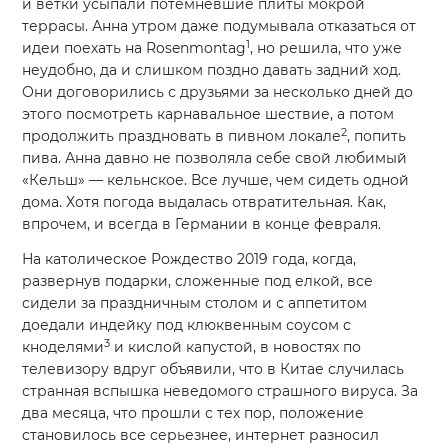
и ветки усыпали потемневшие плиты мокрой
террасы. Анна утром даже подумывала отказаться от
1
идеи поехать на Rosenmontag
, но решила, что уже
неудобно, да и слишком поздно давать задний ход.
Они договорились с друзьями за несколько дней до
этого посмотреть карнавальное шествие, а потом
2
продолжить праздновать в пивном локале
, попить
пива. Анна давно не позволяла себе свой любимый
«Кельш» — кельнское. Все лучше, чем сидеть одной
дома. Хотя погода выдалась отвратительная. Как,
впрочем, и всегда в Германии в конце февраля.
На католическое Рождество 2019 года, когда,
развернув подарки, сложенные под елкой, все
сидели за праздничным столом и с аппетитом
доедали индейку под клюквенным соусом с
3
кноделями
и кислой капустой, в новостях по
телевизору вдруг объявили, что в Китае случилась
странная вспышка неведомого страшного вируса. За
два месяца, что прошли с тех пор, положение
становилось все серьезнее, интернет разносил