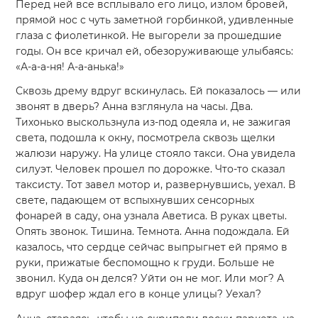
Перед ней все всплывало его лицо, излом бровей,
прямой нос с чуть заметной горбинкой, удивленные
глаза с фиолетинкой. Не выгорели за прошедшие
годы. Он все кричал ей, обезоруживающе улыбаясь:
«А-а-а-ня! А-а-анька!»
Сквозь дрему вдруг вскинулась. Ей показалось — или
звонят в дверь? Анна взглянула на часы. Два.
Тихонько выскользнула из-под одеяла и, не зажигая
света, подошла к окну, посмотрела сквозь щелки
жалюзи наружу. На улице стояло такси. Она увидела
силуэт. Человек прошел по дорожке. Что-то сказал
таксисту. Тот завел мотор и, развернувшись, уехал. В
свете, падающем от вспыхнувших сенсорных
фонарей в саду, она узнала Аветиса. В руках цветы.
Опять звонок. Тишина. Темнота. Анна подождала. Ей
казалось, что сердце сейчас выпрыгнет ей прямо в
руки, прижатые беспомощно к груди. Больше не
звонил. Куда он делся? Уйти он не мог. Или мог? А
вдруг шофер ждал его в конце улицы? Уехал?