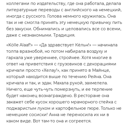
коллегами по издательству, где она работала, делала
литературные переводы с английского на немецкий,
иногда с русского. Голова немного кружилась. Она
так и не смогла принять эту немецкую привычку пить
без закуски. Обнимались и целовались все со всеми,
даже с незнакомыми. Традиция.
«Kölle Alaaf!» — «Да здравствует Кёльн!» — начинала
толпа вразнобой, но потом набирала воздуху и
гаркала уже увереннее, стройнее. Хотя многие в
ответ на приветствия с грузовиков с декорациями
кричали просто «Хелау!», как принято в Майнце,
который находится выше по течению Рейна. Она
кричала и так, и эдак. Махала рукой, захмелела.
Ничего, еще чуть-чуть померзнуть, и ее терпение
будет наконец вознаграждено. В ресторане она
закажет себе кусок хорошего мраморного стейка с
поджаристым луком и картофельное пюре. Только не
немецкие сосиски! Анна не переносила их ни в
каком виде. Вот там-то она и согреется.