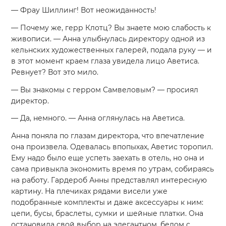
— Фрау Шиллинг! Вот неожиданность!
— Почему же, герр Клотц? Вы знаете мою слабость к
живописи. — Анна улыбнулась директору одной из
кельнских художественных галерей, подала руку — и
в этот момент краем глаза увидела лицо Аветиса.
Ревнует? Вот это мило.
— Вы знакомы с герром Самвеловым? — просиял
директор.
— Да, немного. — Анна оглянулась на Аветиса.
Анна поняла по глазам директора, что впечатление
она произвела. Одевалась впопыхах, Аветис торопил.
Ему надо было еще успеть заехать в отель, но она и
сама привыкла экономить время по утрам, собираясь
на работу. Гардероб Анны представлял интересную
картину. На плечиках рядами висели уже
подобранные комплекты и даже аксессуары к ним:
цепи, бусы, браслеты, сумки и шейные платки. Она
остановила свой выбор на элегантном, белом с