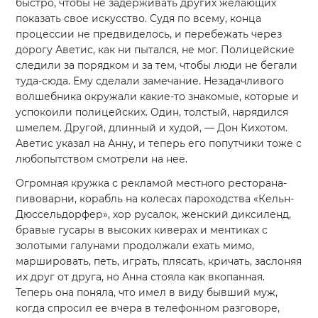
быстро, чтобы не задерживать других желающих
показать свое искусство. Судя по всему, конца
процессии не предвиделось, и перебежать через
дорогу Аветис, как ни пытался, не мог. Полицейские
следили за порядком и за тем, чтобы люди не бегали
туда-сюда. Ему сделали замечание. Незадачливого
волшебника окружали какие-то знакомые, которые и
успокоили полицейских. Один, толстый, нарядился
шмелем. Другой, длинный и худой, — Дон Кихотом.
Аветис указал на Анну, и теперь его попутчики тоже с
любопытством смотрели на нее.
Огромная кружка с рекламой местного ресторана-
пивоварни, корабль на колесах пароходства «Кельн-
Дюссельдорфер», хор русалок, женский диксиленд,
бравые гусары в высоких киверах и ментиках с
золотыми галунами продолжали ехать мимо,
маршировать, петь, играть, плясать, кричать, заслоняя
их друг от друга, но Анна стояла как вкопанная.
Теперь она поняла, что имел в виду бывший муж,
когда спросил ее вчера в телефонном разговоре,