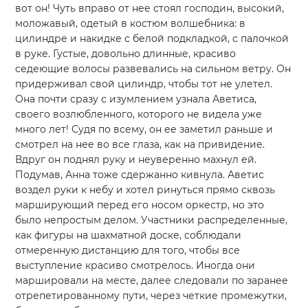
вот он! Чуть вправо от нее стоял господин, высокий,
моложавый, одетый в костюм волшебника: в
цилиндре и накидке с белой подкладкой, с палочкой
в руке. Густые, довольно длинные, красиво
седеющие волосы развевались на сильном ветру. Он
придерживал свой цилиндр, чтобы тот не улетел.
Она почти сразу с изумлением узнала Аветиса,
своего возлюбленного, которого не видела уже
много лет! Судя по всему, он ее заметил раньше и
смотрел на нее во все глаза, как на привидение.
Вдруг он поднял руку и неуверенно махнул ей.
Подумав, Анна тоже сдержанно кивнула. Аветис
воздел руки к небу и хотел ринуться прямо сквозь
марширующий перед его носом оркестр, но это
было непростым делом. Участники распределенные,
как фигуры на шахматной доске, соблюдали
отмеренную дистанцию для того, чтобы все
выступление красиво смотрелось. Иногда они
маршировали на месте, далее следовали по заранее
отрепетированному пути, через четкие промежутки,