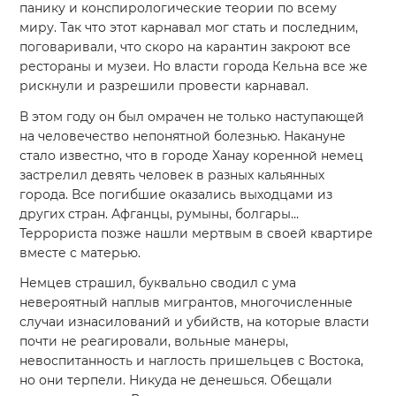
панику и конспирологические теории по всему
миру. Так что этот карнавал мог стать и последним,
поговаривали, что скоро на карантин закроют все
рестораны и музеи. Но власти города Кельна все же
рискнули и разрешили провести карнавал.
В этом году он был омрачен не только наступающей
на человечество непонятной болезнью. Накануне
стало известно, что в городе Ханау коренной немец
застрелил девять человек в разных кальянных
города. Все погибшие оказались выходцами из
других стран. Афганцы, румыны, болгары…
Террориста позже нашли мертвым в своей квартире
вместе с матерью.
Немцев страшил, буквально сводил с ума
невероятный наплыв мигрантов, многочисленные
случаи изнасилований и убийств, на которые власти
почти не реагировали, вольные манеры,
невоспитанность и наглость пришельцев с Востока,
но они терпели. Никуда не денешься. Обещали