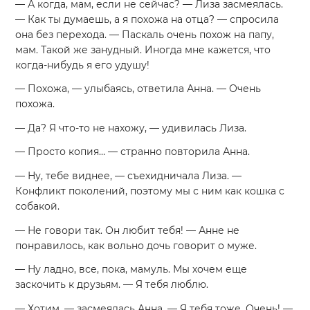
— А когда, мам, если не сейчас? — Лиза засмеялась.
— Как ты думаешь, а я похожа на отца? — спросила
она без перехода. — Паскаль очень похож на папу,
мам. Такой же занудный. Иногда мне кажется, что
когда-нибудь я его удушу!
— Похожа, — улыбаясь, ответила Анна. — Очень
похожа.
— Да? Я что-то не нахожу, — удивилась Лиза.
— Просто копия… — странно повторила Анна.
— Ну, тебе виднее, — съехидничала Лиза. —
Конфликт поколений, поэтому мы с ним как кошка с
собакой.
— Не говори так. Он любит тебя! — Анне не
понравилось, как вольно дочь говорит о муже.
— Ну ладно, все, пока, мамуль. Мы хочем еще
заскочить к друзьям. — Я тебя люблю.
— Хотим, — засмеялась Анна. — Я тебя тоже. Очень! —