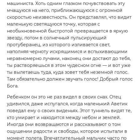
машиниста. Хоть одним глазком почувствовать эту
мчащуюся на него, приближающуюся с огромной
скоростью неизвестность. Он представлял, что видит
маленькую светящуюся точку, которая с
необыкновенной быстротой превращается в яркую
звезду, потом в солнечный пульсирующий
протуберанец, из которого изливается свет,
наполняя черноту искрящимися и вспыхивающими
неравномерно лучами, наконец они достают до тебя,
ты растворяешься в этом чудесном огне — и вот уже
ты вылетаешь туда, куда зовет тебя неземной голос.
Там обязательно должен звучать голос! Добрый голос
Бога.
Ребенком он это не раз видел в своих снах. Отец
удивился, даже испугался, когда маленький Аветик
поведал ему о своих виденьях. Этот туннель видят те,
кто умирает и находится между небом и землей.
Иногда они возвращаются и рассказывают о том
ощущении радости и свободы, которое испытали в
момент полета. Впечатлительный мальчик часто по