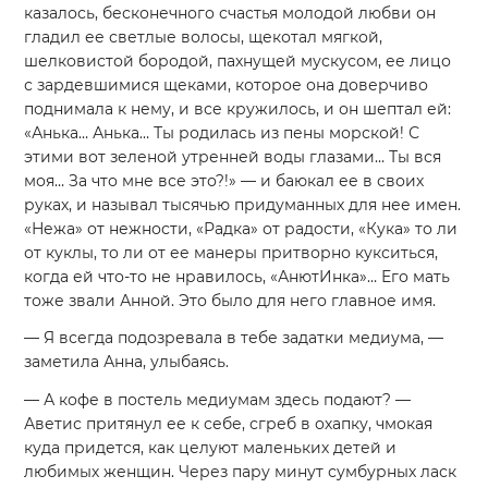
казалось, бесконечного счастья молодой любви он
гладил ее светлые волосы, щекотал мягкой,
шелковистой бородой, пахнущей мускусом, ее лицо
с зардевшимися щеками, которое она доверчиво
поднимала к нему, и все кружилось, и он шептал ей:
«Анька… Анька… Ты родилась из пены морской! С
этими вот зеленой утренней воды глазами… Ты вся
моя… За что мне все это?!» — и баюкал ее в своих
руках, и называл тысячью придуманных для нее имен.
«Нежа» от нежности, «Радка» от радости, «Кука» то ли
от куклы, то ли от ее манеры притворно кукситься,
когда ей что-то не нравилось, «АнютИнка»… Его мать
тоже звали Анной. Это было для него главное имя.
— Я всегда подозревала в тебе задатки медиума, —
заметила Анна, улыбаясь.
— А кофе в постель медиумам здесь подают? —
Аветис притянул ее к себе, сгреб в охапку, чмокая
куда придется, как целуют маленьких детей и
любимых женщин. Через пару минут сумбурных ласк