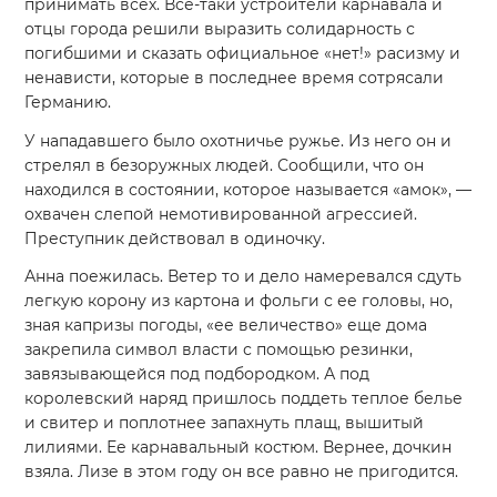
принимать всех. Все-таки устроители карнавала и
отцы города решили выразить солидарность с
погибшими и сказать официальное «нет!» расизму и
ненависти, которые в последнее время сотрясали
Германию.
У нападавшего было охотничье ружье. Из него он и
стрелял в безоружных людей. Сообщили, что он
находился в состоянии, которое называется «амок», —
охвачен слепой немотивированной агрессией.
Преступник действовал в одиночку.
Анна поежилась. Ветер то и дело намеревался сдуть
легкую корону из картона и фольги с ее головы, но,
зная капризы погоды, «ее величество» еще дома
закрепила символ власти с помощью резинки,
завязывающейся под подбородком. А под
королевский наряд пришлось поддеть теплое белье
и свитер и поплотнее запахнуть плащ, вышитый
лилиями. Ее карнавальный костюм. Вернее, дочкин
взяла. Лизе в этом году он все равно не пригодится.