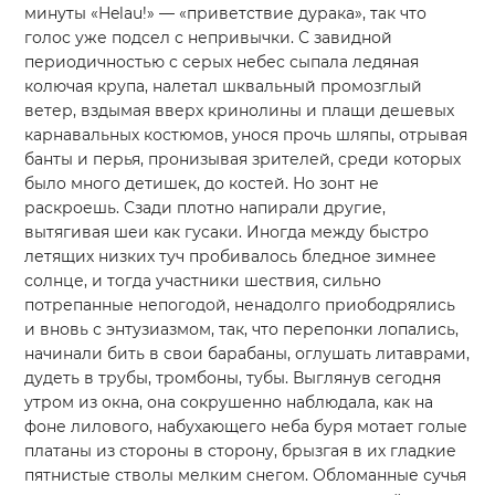
минуты «Helau!» — «приветствие дурака», так что
голос уже подсел с непривычки. С завидной
периодичностью с серых небес сыпала ледяная
колючая крупа, налетал шквальный промозглый
ветер, вздымая вверх кринолины и плащи дешевых
карнавальных костюмов, унося прочь шляпы, отрывая
банты и перья, пронизывая зрителей, среди которых
было много детишек, до костей. Но зонт не
раскроешь. Сзади плотно напирали другие,
вытягивая шеи как гусаки. Иногда между быстро
летящих низких туч пробивалось бледное зимнее
солнце, и тогда участники шествия, сильно
потрепанные непогодой, ненадолго приободрялись
и вновь с энтузиазмом, так, что перепонки лопались,
начинали бить в свои барабаны, оглушать литаврами,
дудеть в трубы, тромбоны, тубы. Выглянув сегодня
утром из окна, она сокрушенно наблюдала, как на
фоне лилового, набухающего неба буря мотает голые
платаны из стороны в сторону, брызгая в их гладкие
пятнистые стволы мелким снегом. Обломанные сучья