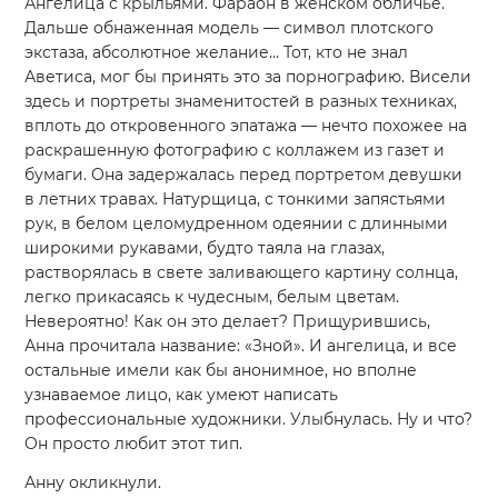
Ангелица с крыльями. Фараон в женском обличье.
Дальше обнаженная модель — символ плотского
экстаза, абсолютное желание… Тот, кто не знал
Аветиса, мог бы принять это за порнографию. Висели
здесь и портреты знаменитостей в разных техниках,
вплоть до откровенного эпатажа — нечто похожее на
раскрашенную фотографию с коллажем из газет и
бумаги. Она задержалась перед портретом девушки
в летних травах. Натурщица, с тонкими запястьями
рук, в белом целомудренном одеянии с длинными
широкими рукавами, будто таяла на глазах,
растворялась в свете заливающего картину солнца,
легко прикасаясь к чудесным, белым цветам.
Невероятно! Как он это делает? Прищурившись,
Анна прочитала название: «Зной». И ангелица, и все
остальные имели как бы анонимное, но вполне
узнаваемое лицо, как умеют написать
профессиональные художники. Улыбнулась. Ну и что?
Он просто любит этот тип.
Анну окликнули.