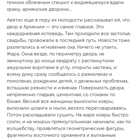
темном облачении спешил к видневшемуся вдали
храму, армянские дворики…
Аветис еще в пору их молодости рассказывал ей, что
двор в Армении — это самое главное. Это
каждодневная исповедь. Там проходили все застолья,
свадьбы, провожали в последний путь. Новости тоже
разлетались в мгновение ока. Ничего не утаить.
Жара. Окна везде, по периметру двора, не
замкнутому до конца квадрату с распахнутыми
ажурными воротами в углу, открыты настежь, и
всему дому сразу сообщалось о размолвках и
помолвках, рождении детей, о денежных проблемах,
вспышках ревности и изменах. Поверхность двора
непременно гладкая, цементная, со стоками по
бокам. Весной все женщины выносили ковры,
включали шланги и мыли, весело переговариваясь.
Потом раскладывали сушить. На жаре ковры быстро
сохли, и на мокрых прямоугольниках начинали, как по
волшебству, проявляться геометрические фигуры,
фрагменты восточного орнамента и вытканные