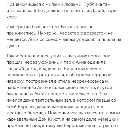
Познакомишься с милыми людьми. Публика там
изысканная. Тебе должно понравиться. Давай, вари
кофе.
Императив был понятен. Возражения не
принимались. Ну что ж… Характер с возрастом не
меняется. Анна со смехом запахнула халат и пошла на
кухню.
Такси остановилось у витых чугунных ворот, они
прошли через ухоженный парк. Анна оценила
годовой доход владельца. Вилла выглядела
великолепно. Трехэтажная, с обзорной террасой
наверху, построенная в стиле неоренессанса и
напомнившая Анне итальянские палаццо, внутри
буквально набитая предметами искусства. Там
имелся даже театральный зал, в котором певцы со
всей Европы давали камерные концерты для
местного бомонда. Поклонником оказался тот самый
карнавальный Дон Кихот, а на самом деле немецкий
промышленник, к тому же барон, меценат, страстно