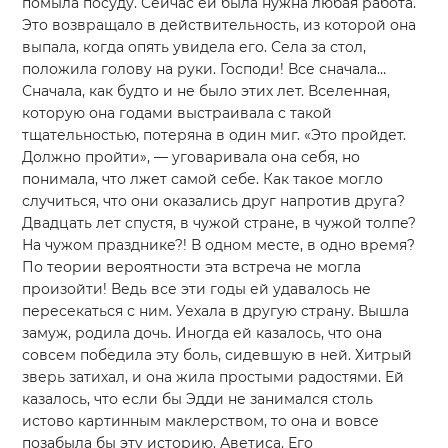
помыла посуду. Сейчас ей была нужна любая работа.
Это возвращало в действительность, из которой она
выпала, когда опять увидела его. Села за стол,
положила голову на руки. Господи! Все сначала…
Сначала, как будто и не было этих лет. Вселенная,
которую она годами выстраивала с такой
тщательностью, потеряна в один миг. «Это пройдет.
Должно пройти», — уговаривала она себя, но
понимала, что лжет самой себе. Как такое могло
случиться, что они оказались друг напротив друга?
Двадцать лет спустя, в чужой стране, в чужой толпе?
На чужом празднике?! В одном месте, в одно время?
По теории вероятности эта встреча не могла
произойти! Ведь все эти годы ей удавалось не
пересекаться с ним. Уехала в другую страну. Вышла
замуж, родила дочь. Иногда ей казалось, что она
совсем победила эту боль, сидевшую в ней. Хитрый
зверь затихал, и она жила простыми радостями. Ей
казалось, что если бы Эдди не занимался столь
истово картинным маклерством, то она и вовсе
позабыла бы эту историю. Аветиса. Его