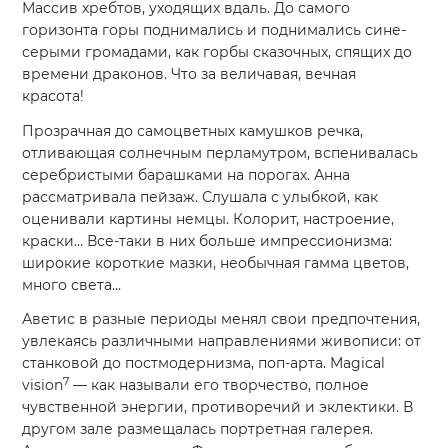
Массив хребтов, уходящих вдаль. До самого
горизонта горы поднимались и поднимались сине-
серыми громадами, как горбы сказочных, спящих до
времени драконов. Что за величавая, вечная
красота!
Прозрачная до самоцветных камушков речка,
отливающая солнечным перламутром, вспенивалась
серебристыми барашками на порогах. Анна
рассматривала пейзаж. Слушала с улыбкой, как
оценивали картины немцы. Колорит, настроение,
краски… Все-таки в них больше импрессионизма:
широкие короткие мазки, необычная гамма цветов,
много света…
Аветис в разные периоды менял свои предпочтения,
увлекаясь различными направлениями живописи: от
станковой до постмодернизма, поп-арта. Magical
7
vision
— как называли его творчество, полное
чувственной энергии, противоречий и эклектики. В
другом зале размещалась портретная галерея.