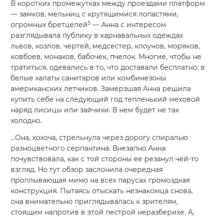
В коротких промежутках между проездами платформ
— замков, мельниц с крутящимися лопастями,
5
огромных бретцелей
— Анна с интересом
разглядывала публику в карнавальных одеждах
львов, козлов, чертей, медсестер, клоунов, моряков,
ковбоев, монахов, бабочек, пчелок. Многие, чтобы не
тратиться, одевались в то, что доставали бесплатно: в
белые халаты санитаров или комбинезоны
американских летчиков. Замерзшая Анна решила
купить себе на следующий год тепленький меховой
наряд лисицы или зайчихи. В нем будет не так
холодно.
…Она, хохоча, стрельнула через дорогу спиралью
разноцветного серпантина. Внезапно Анна
почувствовала, как с той стороны ее резанул чей-то
взгляд. Но тут обзор заслонила очередная
проплывающая мимо на всех парусах громоздкая
конструкция. Пытаясь отыскать незнакомца снова,
она внимательно приглядывалась к зрителям,
стоящим напротив в этой пестрой неразберихе. А,