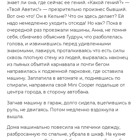
знает ли она, где сейчас ее гений. «Какой гений?» —
«Твой Аветис!» — презрительно произнес бывший.
Вот оно что! Он в Кельне? Что он здесь делает? Ей
надо немедленно уходить отсюда! Но как? Пока в
очередной раз проезжали машины, Анна, не помня
себя, сбивчиво объяснив Гудрун, что разболелась
голова, и извинившись перед удивленными
знакомыми, лавируя, проталкиваясь что есть силы
сквозь плотную стену из людей, вырвалась наконец
из пьяных объятий карнавала и почти бегом
направилась к подземной парковке, где оставила
машину. Заплатила в автомате и, поднявшись по
спирали, направила свой Mini Cooper подальше от
центра города, в сторону автобана.
Загнав машину в гараж, долго сидела, вцепившись в
руль, не двигаясь. Потом медленно вздохнула и
вышла.
Дома машинально повесила на плечики одежду,
разбросанную по спальне, убрала в шкаф. На кухне