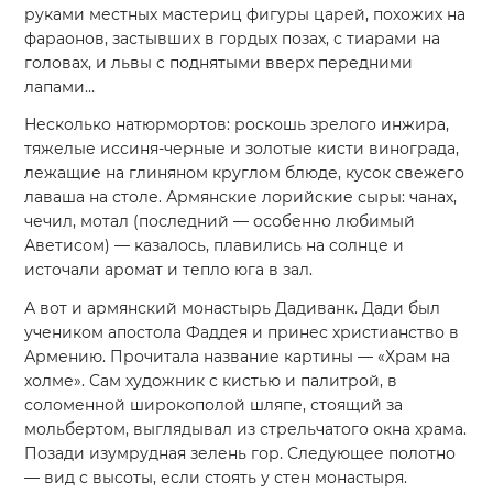
руками местных мастериц фигуры царей, похожих на
фараонов, застывших в гордых позах, с тиарами на
головах, и львы с поднятыми вверх передними
лапами…
Несколько натюрмортов: роскошь зрелого инжира,
тяжелые иссиня-черные и золотые кисти винограда,
лежащие на глиняном круглом блюде, кусок свежего
лаваша на столе. Армянские лорийские сыры: чанах,
чечил, мотал (последний — особенно любимый
Аветисом) — казалось, плавились на солнце и
источали аромат и тепло юга в зал.
А вот и армянский монастырь Дадиванк. Дади был
учеником апостола Фаддея и принес христианство в
Армению. Прочитала название картины — «Храм на
холме». Сам художник с кистью и палитрой, в
соломенной широкополой шляпе, стоящий за
мольбертом, выглядывал из стрельчатого окна храма.
Позади изумрудная зелень гор. Следующее полотно
— вид с высоты, если стоять у стен монастыря.