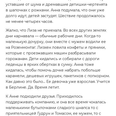
уставшие от шума и дремавшие детишки-чертенята
в шапочках с рожками. Анна подумала, что они уже
долго идут, детей застудят. Шествие продолжалось
не менее четырех часов.
Жалко, что Лиза не приехала. Во всех других землях
дни карнавала — обычные рабочие дни. Когда-то
маленькую дочурку, они вместе с мужем водили ее
на Розенмонтаг. Лизхен ловила конфеты и пряники,
которые с проезжавших машин разбрасывали
горожанам. Дети кидались и собирали с дороги
леденцы в ярких обертках в сумку. Анна тоже
кидалась, чтобы помочь дочке набрать побольше
карамели, дешевых игрушек, пакетиков с попкорном.
Как давно это было… Ее девочка уже взрослая. Учится
в Берлине. Да. Время летит.
К Анне подходили друзья. Приходилось
поддерживать компанию, и она все время чокалась
маленькими бутылочками сладкого шнапса то с
приятельницей Гудрун и Томасом, ее мужем, то с