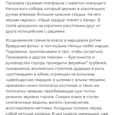
Проехала грузовая платформа с макетом плачущего
Кельнского собора, который держал в коротеньких
ручках впереди большое красное сердце. На нем
черная надпись: «Наше сердце плачет о Ханау». В
толпе дежурили на коротком расстоянии друг от
друга полицейские с рациями.
Из динамиков гремела вовсю в маршевом ритме
бравурная фольк- и поп-музыка. Немцы любят марши.
Подпевали, приплясывали в такт, чтобы согреться.
Проезжали и другие повозки — бургомистр и
4
руководство города, проходили ферайны
трубачей,
пожарников, альпийских стрелков, дудящих в рога,
«шотландцев» в юбках, играющих на волынках,
«швейцарская гвардия» в шлемах с алыми перьями,
оранжево-синих полосатых костюмах, и таких же
полосатых гамашах, перебивающая шум толпы
резкими звуками горнов. Следом ехали в ступах
симпатичные ведьмы, весело гримасничая,
жонглировали метлами. Колдуньи толкали перед
собой детские коляски. В них сидели маленькие, уже