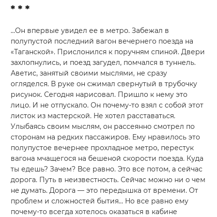
* * *
...Он впервые увидел ее в метро. Забежал в
полупустой последний вагон вечернего поезда на
«Таганской». Прислонился к поручням спиной. Двери
захлопнулись, и поезд загудел, помчался в туннель.
Аветис, занятый своими мыслями, не сразу
огляделся. В руке он сжимал свернутый в трубочку
рисунок. Сегодня нарисовал. Пришло к нему это
лицо. И не отпускало. Он почему-то взял с собой этот
листок из мастерской. Не хотел расставаться.
Улыбаясь своим мыслям, он рассеянно смотрел по
сторонам на редких пассажиров. Ему нравилось это
полупустое вечернее прохладное метро, перестук
вагона мчащегося на бешеной скорости поезда. Куда
ты едешь? Зачем? Все равно. Это все потом, а сейчас
дорога. Путь в неизвестность. Сейчас можно ни о чем
не думать. Дорога — это передышка от времени. От
проблем и сложностей бытия… Но все равно ему
почему-то всегда хотелось оказаться в кабине