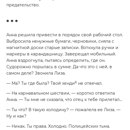
предательство.
* * *
Анна решила привести в порядок свой рабочий стол.
Выбросила ненужные бумаги, черновики, сняла с
магнитной доски старые записки. Воткнула ручки и
маркеры в карандашницу. Заверещал мобильный.
Анна вздрогнула, пытаясь определить, где он.
Судорожно порылась в сумке. Да что это с ней, в
самом деле? Звонила Лиза.
6
— Ма? Ты где была? Твой хенди
не отвечал.
— На карнавальном шествии, — коротко ответила
Анна. — Ты мне не сказала, что отец к тебе прилетал…
— Ты что? В такую холодину? — пожалела ее Лиза. —
Ну и как?
— Никак. Ты права. Холодно. Полицейских тьма.