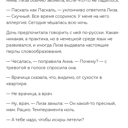
Анна. Лиза обычно звонила, если что-то не ладилось.
— Паскаль как Паскаль, — уклончиво ответила Лиза.
— Скучный. Все время ссоримся. У меня на него
аллергия. Сегодня чéшалась всю ночь.
Дочь предпочитала говорить с ней по-русски. Какая-
никакая, а практика, но в немецкой среде язык не
развивался, и иногда Лиза выдавала настоящие
перлы словообразования.
— Чесалась, — поправила Анна. — Почему? — с
тревогой в голосе спросила она.
— Врачица сказала, что, видимо, от сухости в
квартире.
— Не врачица, а врач.
— Ну, врач. — Лиза заныла: — Он какой-то пресный,
мам. Рацио. Темперамента ноль.
— А тебе надо, чтобы искры летели?