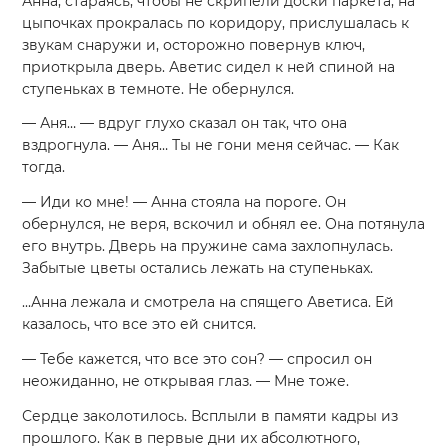
Анна, стараясь, чтобы не скрипели доски паркета, на
цыпочках прокралась по коридору, прислушалась к
звукам снаружи и, осторожно повернув ключ,
приоткрыла дверь. Аветис сидел к ней спиной на
ступеньках в темноте. Не обернулся.
— Аня… — вдруг глухо сказал он так, что она
вздрогнула. — Аня… Ты не гони меня сейчас. — Как
тогда.
— Иди ко мне! — Анна стояла на пороге. Он
обернулся, не веря, вскочил и обнял ее. Она потянула
его внутрь. Дверь на пружине сама захлопнулась.
Забытые цветы остались лежать на ступеньках.
...Анна лежала и смотрела на спящего Аветиса. Ей
казалось, что все это ей снится.
— Тебе кажется, что все это сон? — спросил он
неожиданно, не открывая глаз. — Мне тоже.
Сердце заколотилось. Всплыли в памяти кадры из
прошлого. Как в первые дни их абсолютного,