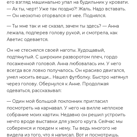
его взгляд машинально упал на будильник у кровати.
— Ах ты, черт! Уже так поздно?! Жаль. Надо вставать.
— Он неохотно оторвался от нее. Поднялся.
— Ты мне так и не сказал, зачем ты здесь? — Анна
лежала, подперев голову рукой, и смотрела, как
Аветис одевается.
Он не стеснялся своей наготы. Худощавый,
подтянутый. С широким разворотом плеч, гордо
посаженной головой. Анна любовалась им. У него
всегда все ловко получалось. Он красиво двигался,
умел носить вещи... Нашел футболку. Быстро натянул
через голову. Обернулся к Анне. Продолжая
одеваться, рассказывал:
— Один мой большой поклонник пригласил
посмотреть на карнавал. У него на вилле неплохое
собрание моих картин. Недавно он решил устроить
нечто вроде выставки для узкого круга. Сейчас мы
соберемся и поедем к нему. Ты ведь многого не
видела из того, что я написал. Вот и посмотришь.