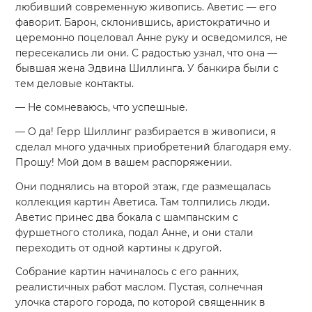
любивший современную живопись. Аветис — его
фаворит. Барон, склонившись, аристократично и
церемонно поцеловал Анне руку и осведомился, не
пересекались ли они. С радостью узнал, что она —
бывшая жена Эдвина Шиллинга. У банкира были с
тем деловые контакты.
— Не сомневаюсь, что успешные.
— О да! Герр Шиллинг разбирается в живописи, я
сделал много удачных приобретений благодаря ему.
Прошу! Мой дом в вашем распоряжении.
Они поднялись на второй этаж, где размещалась
коллекция картин Аветиса. Там толпились люди.
Аветис принес два бокала с шампанским с
фуршетного столика, подал Анне, и они стали
переходить от одной картины к другой.
Собрание картин начиналось с его ранних,
реалистичных работ маслом. Пустая, солнечная
улочка старого города, по которой священник в