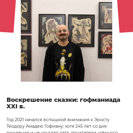
Воскрешение сказки: гофманиада
XXI в.
Год 2021 начался вспышкой внимания к Эрнсту
Теодору Амадею Гофману: хотя 245 лет со дня
рождения и не круглая дата, почитатели «тёмного