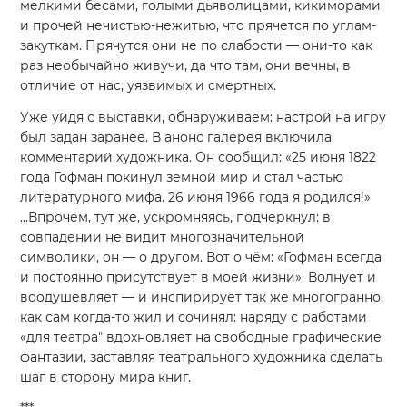
мелкими бесами, голыми дьяволицами, кикиморами
и прочей нечистью-нежитью, что прячется по углам-
закуткам. Прячутся они не по слабости — они-то как
раз необычайно живучи, да что там, они вечны, в
отличие от нас, уязвимых и смертных.
Уже уйдя с выставки, обнаруживаем: настрой на игру
был задан заранее. В анонс галерея включила
комментарий художника. Он сообщил: «
25 июня 1822
года Гофман покинул земной мир и стал частью
литературного мифа.
26 июня 1966 года я родился!»
...Впрочем, тут же, ускромняясь, подчеркнул: в
совпадении не видит многозначительной
символики, он — о другом. Вот о чём: «
Гофман всегда
и постоянно присутствует в моей жизни». Волнует и
воодушевляет — и инспирирует так же многогранно,
как сам когда-то жил и сочинял: наряду с работами
«для театра" вдохновляет на свободные графические
фантазии, заставляя театрального художника сделать
шаг в сторону мира книг.