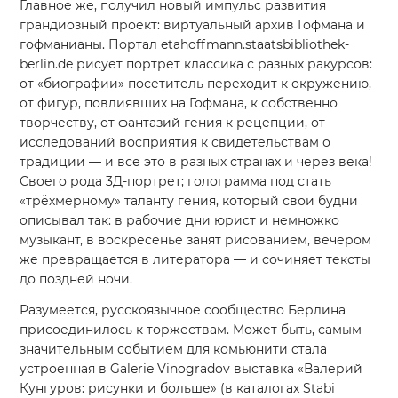
Главное же, получил новый импульс развития
грандиозный проект: виртуальный архив Гофмана и
гофманианы. Портал etahoffmann.staatsbibliothek-
berlin.de рисует портрет классика с разных ракурсов:
от «биографии» посетитель переходит к окружению,
от фигур, повлиявших на Гофмана, к собственно
творчеству, от фантазий гения к рецепции, от
исследований восприятия к свидетельствам о
традиции — и все это в разных странах и через века!
Своего рода 3Д-портрет; голограмма под стать
«трёхмерному» таланту гения, который свои будни
описывал так: в рабочие дни юрист и немножко
музыкант, в воскресенье занят рисованием, вечером
же превращается в литератора — и сочиняет тексты
до поздней ночи.
Разумеется, русскоязычное сообщество Берлина
присоединилось к торжествам. Может быть, самым
значительным событием для комьюнити стала
устроенная в Galerie Vinogradov выставка «Валерий
Кунгуров: рисунки и больше» (в каталогах Stabi