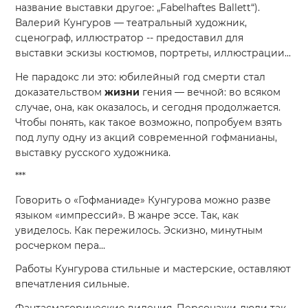
название выставки другое: „Fabelhaftes Ballett“).
Валерий Кунгуров — театральный художник,
сценограф, иллюстратор -- предоставил для
выставки эскизы костюмов, портреты, иллюстрации...
Не парадокс ли это: юбилейный год смерти стал
доказательством
жизни
гения — вечной: во всяком
случае, она, как оказалось, и сегодня продолжается.
Чтобы понять, как такое возможно, попробуем взять
под лупу одну из акций современной гофманианы,
выставку русского художника.
***
Говорить о «Гофманиаде» Кунгурова можно разве
языком «импрессий». В жанре эссе. Так, как
увиделось. Как пережилось. Эскизно, минутным
росчерком пера...
Работы Кунгурова стильные и мастерские, оставляют
впечатления сильные.
Фантасмагорические видения. Персонажи-люди так