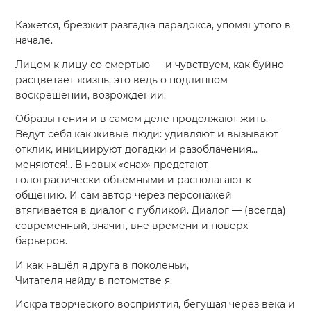
***
Кажется, брезжит разгадка парадокса, упомянутого в
начале.
Лицом к лицу со смертью
—
и чувствуем, как буйно
расцветает жизнь, это ведь о подлинном
воскрешении, возрождении.
Образы гения и в самом деле продолжают жить.
Ведут себя как живые люди: удивляют и вызывают
отклик, инициируют догадки и разоблачения...
меняются!.. В новых
«
снах» предстают
голографически объёмными и располагают к
общению. И сам автор через персонажей
втягивается в диалог с публикой. Диалог
—
(всегда)
современный, значит, вне времени и поверх
барьеров.
И как нашёл я друга в поколеньи,
Читателя найду в потомстве я.
Искра творческого восприятия, бегущая через века и