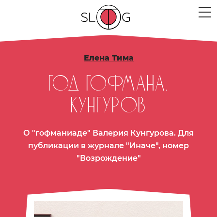
ЛЮДИ
Елена Тима
МЕРОПРИЯТИЯ
Год Гофмана.
ПРОЕКТЫ
Кунгуров
ТЕКСТЫ
О "гофманиаде" Валерия Кунгурова. Для
МЫСЛИ
публикации в журнале "Иначе", номер
МЕСТА
"Возрождение"