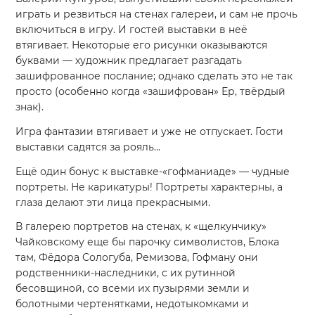
играть и резвиться на стенах галереи, и сам не прочь
включиться в игру. И гостей выставки в неё
втягивает. Некоторые его рисунки оказываются
буквами — художник предлагает разгадать
зашифрованное послание; однако сделать это не так
просто (особенно когда «зашифрован» Ер, твёрдый
знак).
Игра фантазии втягивает и уже не отпускает. Гости
выставки садятся за рояль...
Ещё один бонус к выставке-«гофманиаде» — чудные
портреты. Не карикатуры! Портреты характерны, а
глаза делают эти лица прекрасными.
В галерею портретов на стенах, к «щелкунчику»
Чайковскому еще бы парочку символистов, Блока
там, Фёдора Сологуба, Ремизова, Гофману они
родственники-наследники, с их рутинной
бесовщиной, со всеми их пузырями земли и
болотными чертенятками, недотыкомками и