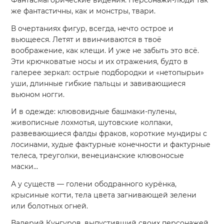
же фантастичны, как и монстры, твари.
В очертаниях фигур, всегда, нечто острое и
вьющееся. Летят и ввинчиваются в твоё
воображение, как клещи. И уже не забыть это всё.
Эти крючковатые носы и их отражения, будто в
галерее зеркал: острые подбородки и «нетопырьи»
уши, длинные гибкие пальцы и завивающиеся
вьюном ногги.
И в одежде: клювовидные башмаки-пулены,
живописные лохмотья, шутовские колпаки,
развевающиеся фалды фраков, короткие мундиры с
лосинами, худые фактурные конечности и фактурные
телеса, треуголки, венецианские клювоносые
маски…
А у существ — голени ободранного курёнка,
крысиные когти, тела цвета загнивающей зелени
или болотных огней.
Валерий Кунгуров, выпустивший своих персонажей