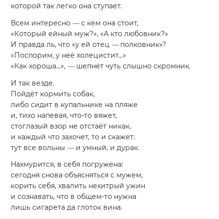
которой так легко она ступает.
Всем интересно
—
с кем она стоит,
«Который ейный муж?», «А кто любовник?»
И правда ль, что «у ей отец
—
полковник»?
«Поспорим, у неё холецистит...»
«Как хороша...»,
—
шепнёт чуть слышно скромник.
И так везде.
Пойдёт кормить собак,
либо сидит в купальнике на пляже
и, тихо напевая, что-то вяжет,
стоглазый взор не отстаёт никак,
и каждый что захочет, то и скажет:
тут все вольны
—
и умный, и дурак.
Нахмурится, в себя погружена:
сегодня снова объясняться с мужем,
корить себя, хвалить нехитрый ужин
и сознавать, что в общем-то нужна
лишь сигарета да глоток вина.