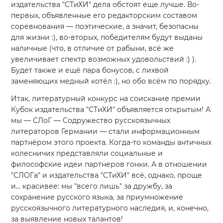
издательства "СТиХИ" дела обстоят еще лучше. Во-
первых, объявленные его редакторским составом
соревнования — поэтические, а значит, безопасны
для жизни
:)
, во-вторых, победителям будут выданы
наличные (что, в отличие от рабыни, всё же
увеличивает спектр возможных удовольствий
:)
).
Будет также и ещё пара бонусов, с лихвой
заменяющих медный котёл
:)
, но обо всём по порядку.
Итак, литературный конкурс на соискание премии
Кубок издательства "СТиХИ" объявляется открытым! А
мы — СЛоГ — Содружество русскоязычных
литераторов Германии — стали информационным
партнёром этого проекта. Когда-то команды античных
колесничих представляли социальные и
философские идеи партнеров гонки. А в отношении
"СЛОГа" и издательства "СТиХИ" всё, однако, проще
и... красивее: мы "всего лишь" за дружбу, за
сохранение русского языка, за приумножение
русскоязычного литературного наследия, и, конечно,
за выявление новых талантов!